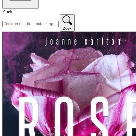
Zoek
Zoek