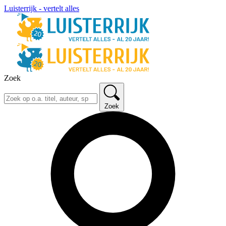
Luisterrijk - vertelt alles
Zoek
Zoek