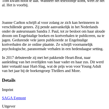
Tom kwam nooit te laat. Wanneer het telefoontje komt, weet ze het
al. Het is voorbij.
Joanne Carlton schrijft al voor zolang ze zich kan herinneren in
verschillende genres. Zij pende aanvankelijk in het Nederlands
onder de auteursnaam Sandra J. Paul, tot ze besloot om haar aloude
droom om Engelstalige boeken en kortverhalen te publiceren, na te
jagen. Gedurende vele jaren publiceerde ze Engelstalige
kortverhalen die ze online plaatste. Ze schrijft voornamelijk
psychologische, paranormale verhalen in een hedendaagse setting.
In 2017 debuteerde zij met het pakkende Heart-Beat, naar
aanleiding van het overlijden van haar vader en haar zus. Dit werd
later vertaald naar Hart-Slag, wat de prijs won voor Young Adult
van het jaar bij de boekengroep Thrillers and More.
Details
Imprint
SAGA Egmont
Uitgever