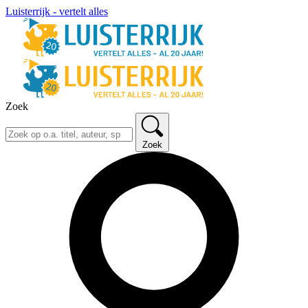
Luisterrijk - vertelt alles
Zoek
Zoek