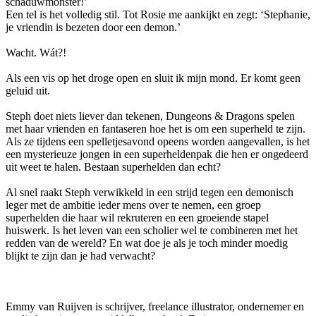
schaduwmonster!’
Een tel is het volledig stil. Tot Rosie me aankijkt en zegt: ‘Stephanie,
je vriendin is bezeten door een demon.’
Wacht. Wát?!
Als een vis op het droge open en sluit ik mijn mond. Er komt geen
geluid uit.
Steph doet niets liever dan tekenen, Dungeons & Dragons spelen
met haar vrienden en fantaseren hoe het is om een superheld te zijn.
Als ze tijdens een spelletjesavond opeens worden aangevallen, is het
een mysterieuze jongen in een superheldenpak die hen er ongedeerd
uit weet te halen. Bestaan superhelden dan echt?
Al snel raakt Steph verwikkeld in een strijd tegen een demonisch
leger met de ambitie ieder mens over te nemen, een groep
superhelden die haar wil rekruteren en een groeiende stapel
huiswerk. Is het leven van een scholier wel te combineren met het
redden van de wereld? En wat doe je als je toch minder moedig
blijkt te zijn dan je had verwacht?
Emmy van Ruijven is schrijver, freelance illustrator, ondernemer en