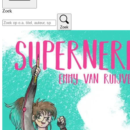
Zoek
Zoek