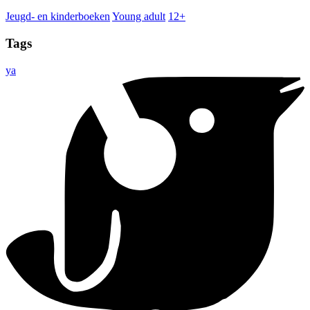
Jeugd- en kinderboeken
Young adult
12+
Tags
ya