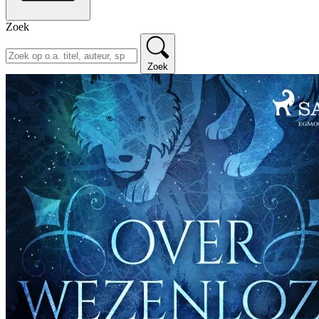
Zoek
Zoek