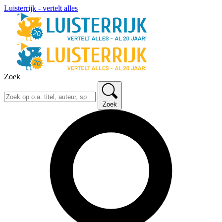
Luisterrijk - vertelt alles
Zoek
Zoek