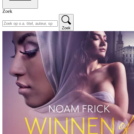
Zoek
Zoek