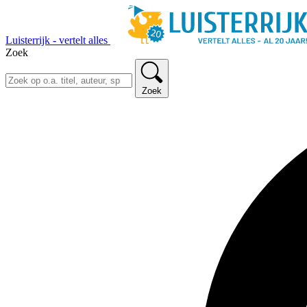
Luisterrijk - vertelt alles
Zoek
Zoek