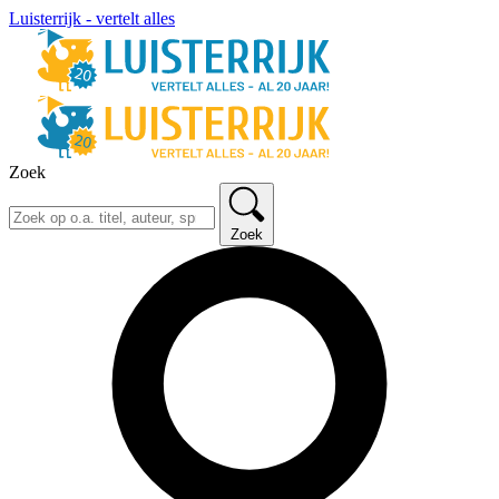
Luisterrijk - vertelt alles
Zoek
Zoek