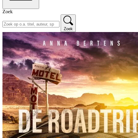
Zoek
Zoek