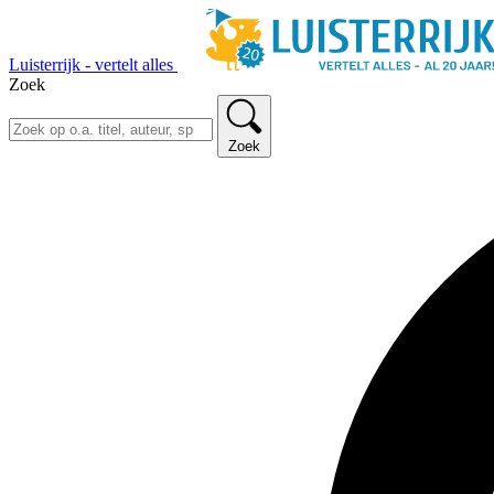
Luisterrijk - vertelt alles
Zoek
Zoek