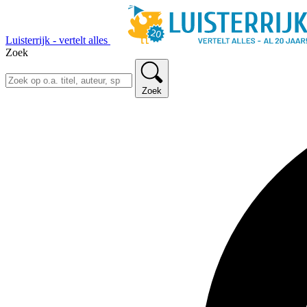
Luisterrijk - vertelt alles
Zoek
Zoek