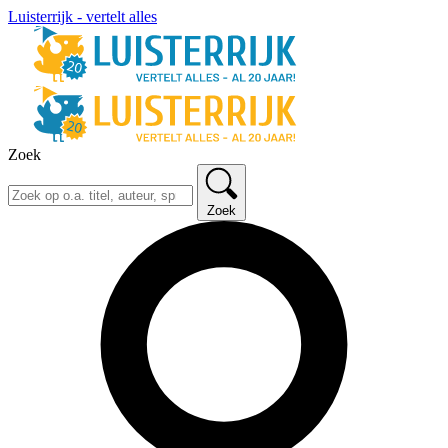
Luisterrijk - vertelt alles
Zoek
Zoek