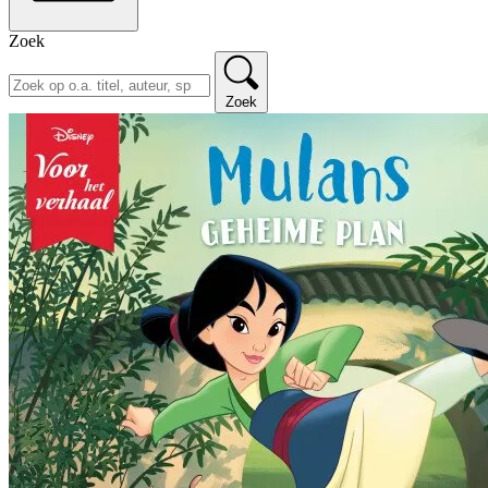
Zoek
Zoek