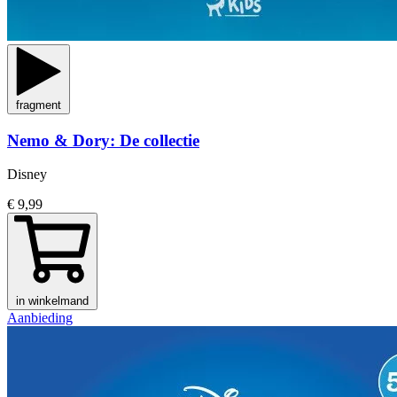
fragment
Nemo & Dory: De collectie
Disney
€ 9,99
in winkelmand
Aanbieding