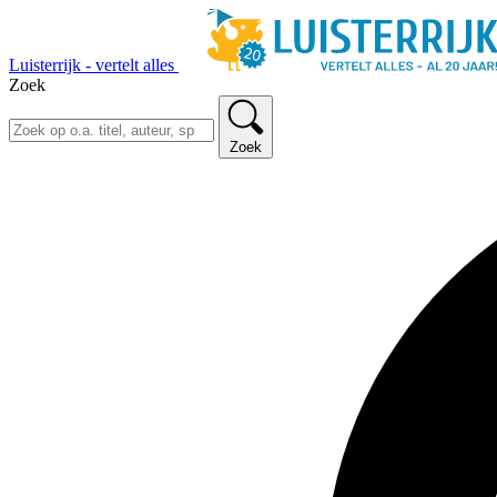
Luisterrijk - vertelt alles
Zoek
Zoek