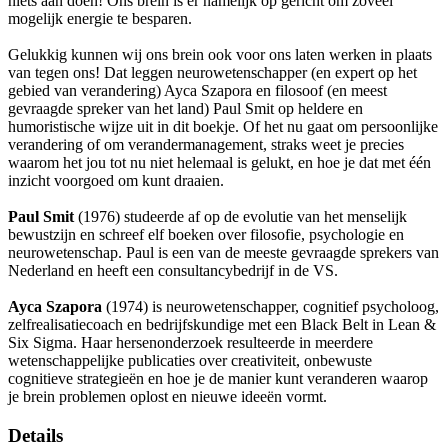
niets aan doen! Ons brein is er namelijk op gericht om zoveel
mogelijk energie te besparen.
Gelukkig kunnen wij ons brein ook voor ons laten werken in plaats
van tegen ons! Dat leggen neurowetenschapper (en expert op het
gebied van verandering) Ayca Szapora en filosoof (en meest
gevraagde spreker van het land) Paul Smit op heldere en
humoristische wijze uit in dit boekje. Of het nu gaat om persoonlijke
verandering of om verandermanagement, straks weet je precies
waarom het jou tot nu niet helemaal is gelukt, en hoe je dat met één
inzicht voorgoed om kunt draaien.
Paul Smit
(1976) studeerde af op de evolutie van het menselijk
bewustzijn en schreef elf boeken over filosofie, psychologie en
neurowetenschap. Paul is een van de meeste gevraagde sprekers van
Nederland en heeft een consultancybedrijf in de VS.
Ayca Szapora
(1974) is neurowetenschapper, cognitief psycholoog,
zelfrealisatiecoach en bedrijfskundige met een Black Belt in Lean &
Six Sigma. Haar hersenonderzoek resulteerde in meerdere
wetenschappelijke publicaties over creativiteit, onbewuste
cognitieve strategieën en hoe je de manier kunt veranderen waarop
je brein problemen oplost en nieuwe ideeën vormt.
Details