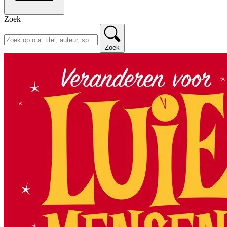
Zoek
Zoek