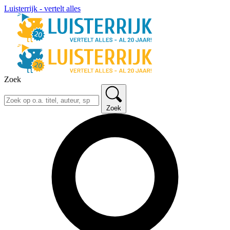
Luisterrijk - vertelt alles
Zoek
Zoek