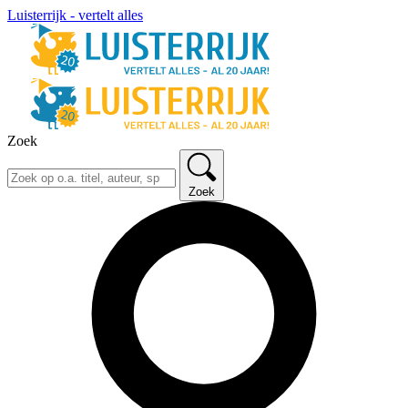
Luisterrijk - vertelt alles
Zoek
Zoek