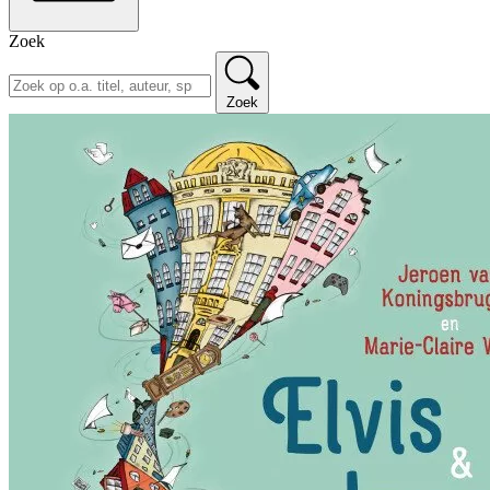
Zoek
Zoek