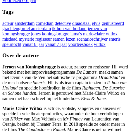
Voorlezen 0-6 jaar
Tags
acteur
amsterdam
comedian
detective
draadstaal
elvis
geillustreerd
grachtengordel amsterdam
ik hou van holland
jeroen van
koningsbrugge
jones
koningsbrugge
lama's
marie-claire witlox
misdaad
mysterie
regisseur
samen lezen
scenarioschrijver
smeris
speurtocht
vanaf 6 jaar
vanaf 7 jaar
voorleesboek
witlox
Over de auteur
Jeroen van Koningsbrugge
is acteur, zanger en regisseur. Hij werd
bekend met het improvisatieprogramma
De Lama’s
, maakt samen
met Dennis van de Ven het satirische tv-programma
Draadstaal
en
de misdaadserie
Smeris.
Hij is als team captain te zien in
Ik hou van
Holland
en speelde hoofdrollen in de films
Riphagen
,
De Surprise
en Schone handen
. Jeroen is getrouwd met Marie-Claire Witlox en
samen met haar schreef hij het kinderboek
Elvis & Jones
.
Marie-Claire Witlox
is actrice, violiste, zangeres en danseres en
speelde in vele theaterproducties, waaronder de boekvertolkingen
van
Kikker
van Max Velthuis en
Mr Finney
van Laurentien van
Oranje, beiden bij Theater Terra. In 2018 speelde ze onder meer in
de films
The Conductor
en
Rafael.
Marie-Claire is getrouwd met