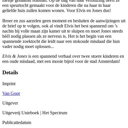
meisje genaamd Hannah. Op de dag van haar verhuizing heeft ze
een speurtocht gemaakt voor de kinderen die na haar in haar
geliefde huis zullen komen wonen. Voor Elvis en Jones dus!
Broer en zus aarzelen geen moment en besluiten de aanwijzingen uit
de brief op te volgen, ook al vindt Elvis het best spannend om ’s
nachts bij volle maan zijn kamer uit te sluipen en moet Jones steeds
héél nodig plassen als ze nerveus is. Het is het begin van een
spannende zoektocht die leidt naar een stokoude misdaad die hun
vader nodig moet oplossen...
Elvis & Jones
is een spannend verhaal over twee stoere kinderen en
een oude misdaad, met een mooie bijrol voor de stad Amsterdam!
Details
Imprint
Van Goor
Uitgever
Uitgeverij Unieboek | Het Spectrum
Publicatiedatum