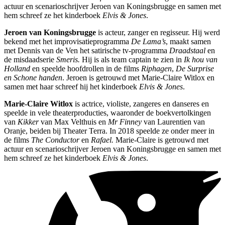
actuur en scenarioschrijver Jeroen van Koningsbrugge en samen met
hem schreef ze het kinderboek
Elvis & Jones
.
Jeroen van Koningsbrugge
is acteur, zanger en regisseur. Hij werd
bekend met het improvisatieprogramma
De Lama’s
, maakt samen
met Dennis van de Ven het satirische tv-programma
Draadstaal
en
de misdaadserie
Smeris.
Hij is als team captain te zien in
Ik hou van
Holland
en speelde hoofdrollen in de films
Riphagen
,
De Surprise
en Schone handen
. Jeroen is getrouwd met Marie-Claire Witlox en
samen met haar schreef hij het kinderboek
Elvis & Jones
.
Marie-Claire Witlox
is actrice, violiste, zangeres en danseres en
speelde in vele theaterproducties, waaronder de boekvertolkingen
van
Kikker
van Max Velthuis en
Mr Finney
van Laurentien van
Oranje, beiden bij Theater Terra. In 2018 speelde ze onder meer in
de films
The Conductor
en
Rafael.
Marie-Claire is getrouwd met
actuur en scenarioschrijver Jeroen van Koningsbrugge en samen met
hem schreef ze het kinderboek
Elvis & Jones
.