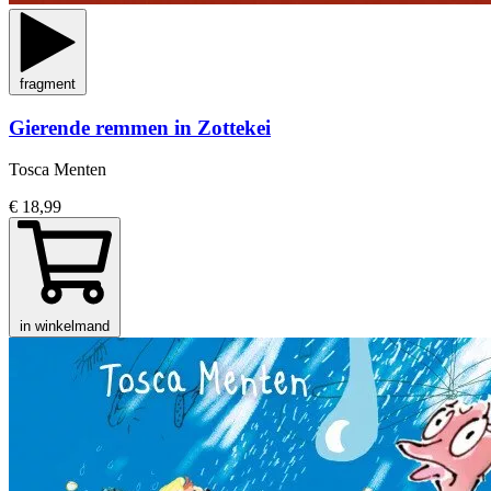
fragment
Gierende remmen in Zottekei
Tosca Menten
€ 18,99
in winkelmand