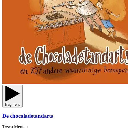
fragment
De chocoladetandarts
Tosca Menten