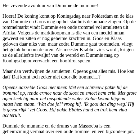
Het zevende avontuur van Dummie de mummie!
Hoera! De koning komt op Koningsdag naar Polderdam en de klas
van Dummie en Goos mag op het stadhuis de aubade zingen. Op de
rommelmarkt vindt Dummie een oude trommel vol amuletten uit
Afrika. Volgens de marktkoopman is die van een medicijnman
geweest en zitten er nog geheime krachten in. Goos en Klaas
geloven daar niks van, maar zodra Dummie gaat trommelen, vliegt
het geluk hem om de oren. Als meester Krabbel ziek wordt, krijgen
ze de allerliefste invaljuf van de wereld en Dummie mag op
Koningsdag onverwacht een hoofdrol spelen.
Maar dan verdwijnen de amuletten. Opeens gaat alles mis. Hoe kan
dat? Dat komt toch zeker niet door die trommel...?
Opeens aarzelde Goos niet meer. Met een schreeuw pakte hij de
trommel op, rende ermee naar de sloot en smeet hem erin. Met grote
ogen keek hij naar het opspattende water. Ebbie kwam hijgend
naast hem staan. ‘Wat doe je?’ vroeg hij. ‘Ik gooi dat ding weg! Hij
is gevaarlijk,’ zei Goos. Hij pakte Ebbies hand en trok hem vlug
achteruit.
Dummie de mummie en de drums van Massoeba is een
geheimzinnig verhaal over een oude trommel en een bijzondere juf.