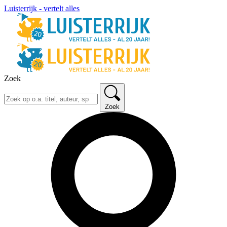
Luisterrijk - vertelt alles
Zoek
Zoek