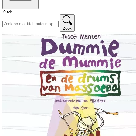
Zoek
Zoek