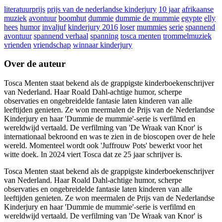
literatuurprijs
prijs van de nederlandse kinderjury
10 jaar
afrikaanse
muziek
avontuur
boomhut
dummie
dummie de mummie
egypte
elly
hees
humor
invaljuf
kinderjury 2016
loser
mummies
serie
spannend
avontuur
spannend verhaal
spanning
tosca menten
trommelmuziek
vrienden
vriendschap
winnaar kinderjury
Over de auteur
Tosca Menten staat bekend als de grappigste kinderboekenschrijver
van Nederland. Haar Roald Dahl-achtige humor, scherpe
observaties en ongebreidelde fantasie laten kinderen van alle
leeftijden genieten. Ze won meermalen de Prijs van de Nederlandse
Kinderjury en haar 'Dummie de mummie'-serie is verfilmd en
wereldwijd vertaald. De verfilming van 'De Wraak van Knor' is
internationaal bekroond en was te zien in de bioscopen over de hele
wereld. Momenteel wordt ook 'Juffrouw Pots' bewerkt voor het
witte doek. In 2024 viert Tosca dat ze 25 jaar schrijver is.
Tosca Menten staat bekend als de grappigste kinderboekenschrijver
van Nederland. Haar Roald Dahl-achtige humor, scherpe
observaties en ongebreidelde fantasie laten kinderen van alle
leeftijden genieten. Ze won meermalen de Prijs van de Nederlandse
Kinderjury en haar 'Dummie de mummie'-serie is verfilmd en
wereldwijd vertaald. De verfilming van 'De Wraak van Knor' is