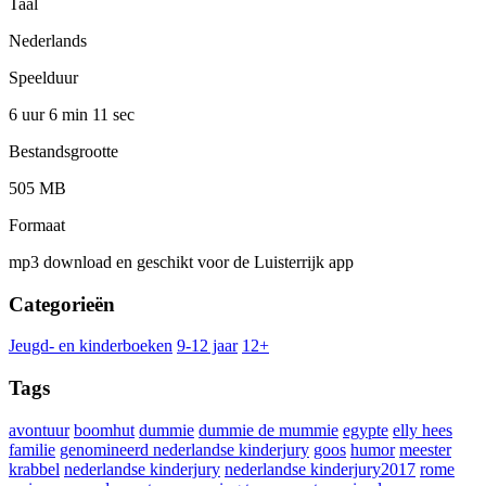
Taal
Nederlands
Speelduur
6 uur 6 min
11 sec
Bestandsgrootte
505 MB
Formaat
mp3 download en geschikt voor de Luisterrijk app
Categorieën
Jeugd- en kinderboeken
9-12 jaar
12+
Tags
avontuur
boomhut
dummie
dummie de mummie
egypte
elly hees
familie
genomineerd nederlandse kinderjury
goos
humor
meester
krabbel
nederlandse kinderjury
nederlandse kinderjury2017
rome