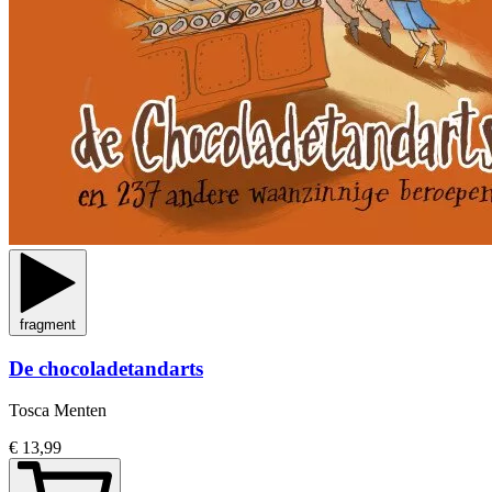
fragment
De chocoladetandarts
Tosca Menten
€ 13,99