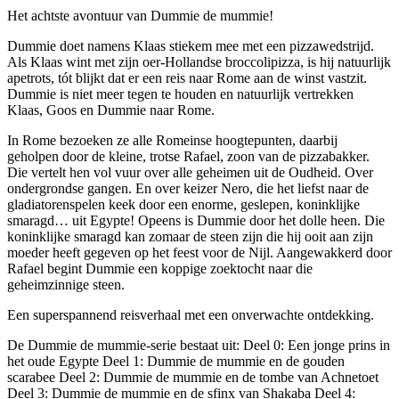
Het achtste avontuur van Dummie de mummie!
Dummie doet namens Klaas stiekem mee met een pizzawedstrijd.
Als Klaas wint met zijn oer-Hollandse broccolipizza, is hij natuurlijk
apetrots, tót blijkt dat er een reis naar Rome aan de winst vastzit.
Dummie is niet meer tegen te houden en natuurlijk vertrekken
Klaas, Goos en Dummie naar Rome.
In Rome bezoeken ze alle Romeinse hoogtepunten, daarbij
geholpen door de kleine, trotse Rafael, zoon van de pizzabakker.
Die vertelt hen vol vuur over alle geheimen uit de Oudheid. Over
ondergrondse gangen. En over keizer Nero, die het liefst naar de
gladiatorenspelen keek door een enorme, geslepen, koninklijke
smaragd… uit Egypte! Opeens is Dummie door het dolle heen. Die
koninklijke smaragd kan zomaar de steen zijn die hij ooit aan zijn
moeder heeft gegeven op het feest voor de Nijl. Aangewakkerd door
Rafael begint Dummie een koppige zoektocht naar die
geheimzinnige steen.
Een superspannend reisverhaal met een onverwachte ontdekking.
De Dummie de mummie-serie bestaat uit: Deel 0: Een jonge prins in
het oude Egypte Deel 1: Dummie de mummie en de gouden
scarabee Deel 2: Dummie de mummie en de tombe van Achnetoet
Deel 3: Dummie de mummie en de sfinx van Shakaba Deel 4: