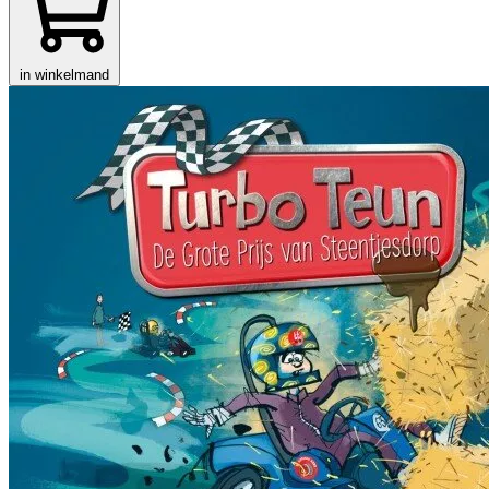
in winkelmand