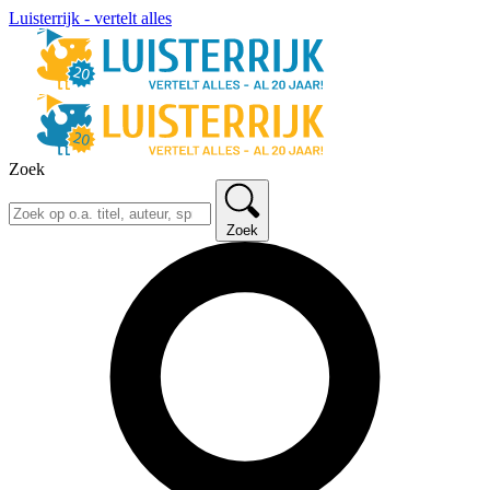
Luisterrijk - vertelt alles
Zoek
Zoek