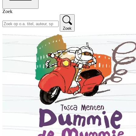
Zoek
Zoek