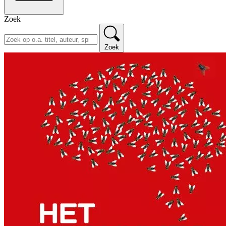
Zoek
Zoek