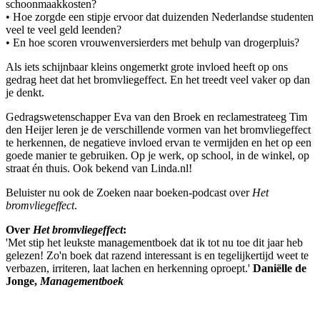
schoonmaakkosten?
• Hoe zorgde een stipje ervoor dat duizenden Nederlandse studenten
veel te veel geld leenden?
• En hoe scoren vrouwenversierders met behulp van drogerpluis?
Als iets schijnbaar kleins ongemerkt grote invloed heeft op ons
gedrag heet dat het bromvliegeffect. En het treedt veel vaker op dan
je denkt.
Gedragswetenschapper Eva van den Broek en reclamestrateeg Tim
den Heijer leren je de verschillende vormen van het bromvliegeffect
te herkennen, de negatieve invloed ervan te vermijden en het op een
goede manier te gebruiken. Op je werk, op school, in de winkel, op
straat én thuis. Ook bekend van Linda.nl!
Beluister nu ook de Zoeken naar boeken-podcast over
Het
bromvliegeffect
.
Over
Het bromvliegeffect
:
'Met stip het leukste managementboek dat ik tot nu toe dit jaar heb
gelezen! Zo'n boek dat razend interessant is en tegelijkertijd weet te
verbazen, irriteren, laat lachen en herkenning oproept.'
Daniëlle de
Jonge,
Managementboek