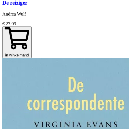
De reiziger
Andrea Wulf
€ 23,99
in winkelmand