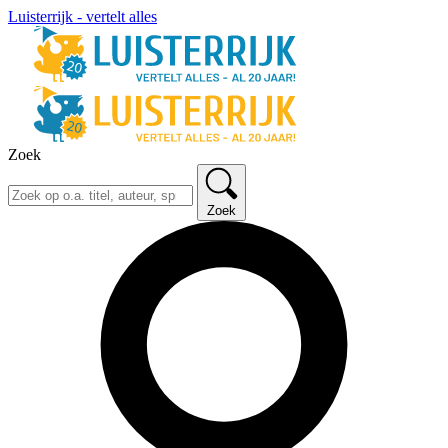
Luisterrijk - vertelt alles
Zoek
Zoek