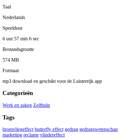
Taal
Nederlands
Speelduur
6 uur 57 min
6 sec
Bestandsgrootte
574 MB
Formaat
mp3 download en geschikt voor de Luisterrijk app
Categorieën
Werk en zaken
Zelfhulp
Tags
bromvliegeffect
butterfly effect
gedrag
gedragswetenschap
marketing
reclame
vlindereffect