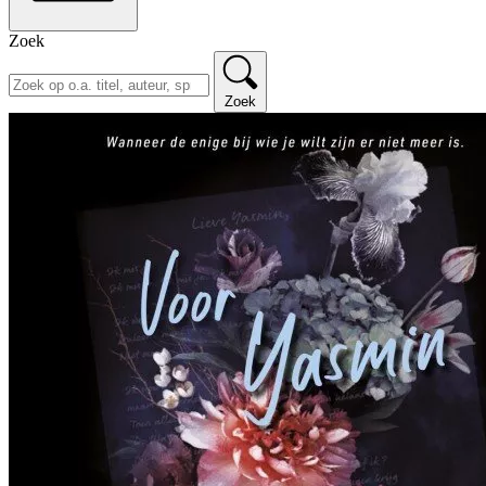
Zoek
Zoek