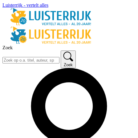
Luisterrijk - vertelt alles
Zoek
Zoek