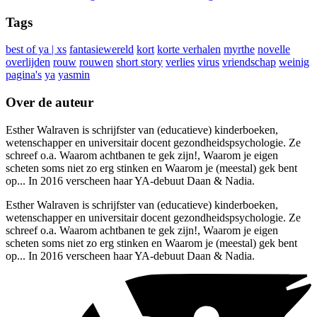
Tags
best of ya | xs
fantasiewereld
kort
korte verhalen
myrthe
novelle
overlijden
rouw
rouwen
short story
verlies
virus
vriendschap
weinig
pagina's
ya
yasmin
Over de auteur
Esther Walraven is schrijfster van (educatieve) kinderboeken,
wetenschapper en universitair docent gezondheidspsychologie. Ze
schreef o.a. Waarom achtbanen te gek zijn!, Waarom je eigen
scheten soms niet zo erg stinken en Waarom je (meestal) gek bent
op... In 2016 verscheen haar YA-debuut Daan & Nadia.
Esther Walraven is schrijfster van (educatieve) kinderboeken,
wetenschapper en universitair docent gezondheidspsychologie. Ze
schreef o.a. Waarom achtbanen te gek zijn!, Waarom je eigen
scheten soms niet zo erg stinken en Waarom je (meestal) gek bent
op... In 2016 verscheen haar YA-debuut Daan & Nadia.