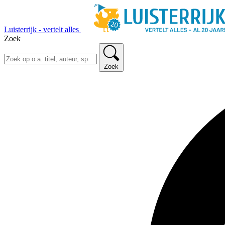
Luisterrijk - vertelt alles
Zoek
Zoek