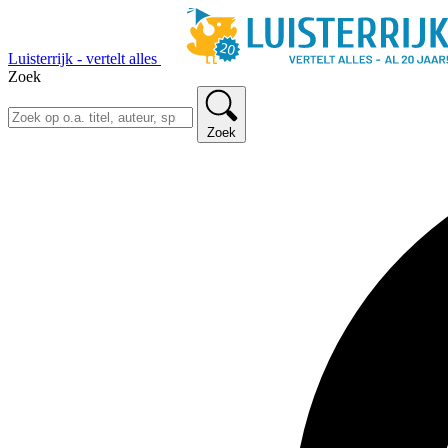
Luisterrijk - vertelt alles
Zoek
Zoek