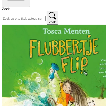
Zoek
Zoek