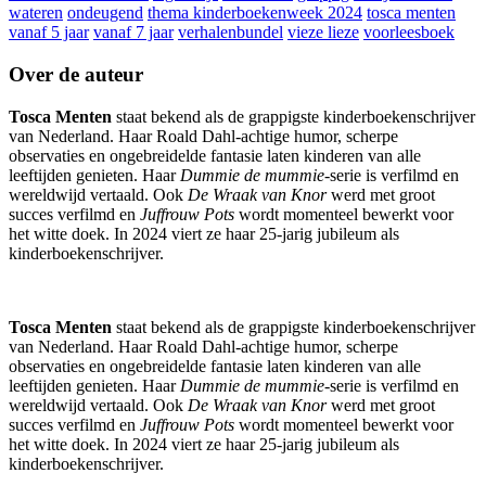
wateren
ondeugend
thema kinderboekenweek 2024
tosca menten
vanaf 5 jaar
vanaf 7 jaar
verhalenbundel
vieze lieze
voorleesboek
Over de auteur
Tosca Menten
staat bekend als de grappigste kinderboekenschrijver
van Nederland. Haar Roald Dahl-achtige humor, scherpe
observaties en ongebreidelde fantasie laten kinderen van alle
leeftijden genieten. Haar
Dummie de mummie
-serie is verfilmd en
wereldwijd vertaald. Ook
De Wraak van Knor
werd met groot
succes verfilmd en
Juffrouw Pots
wordt momenteel bewerkt voor
het witte doek. In 2024 viert ze haar 25-jarig jubileum als
kinderboekenschrijver.
Tosca Menten
staat bekend als de grappigste kinderboekenschrijver
van Nederland. Haar Roald Dahl-achtige humor, scherpe
observaties en ongebreidelde fantasie laten kinderen van alle
leeftijden genieten. Haar
Dummie de mummie
-serie is verfilmd en
wereldwijd vertaald. Ook
De Wraak van Knor
werd met groot
succes verfilmd en
Juffrouw Pots
wordt momenteel bewerkt voor
het witte doek. In 2024 viert ze haar 25-jarig jubileum als
kinderboekenschrijver.