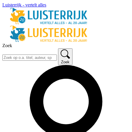
Luisterrijk - vertelt alles
Zoek
Zoek