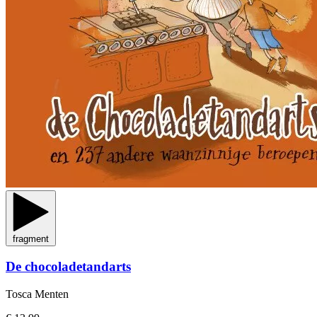
fragment
De chocoladetandarts
Tosca Menten