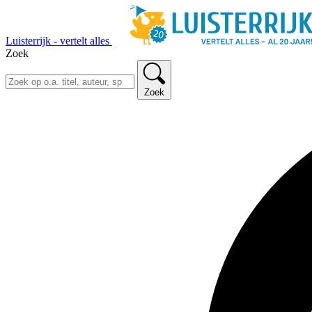
Luisterrijk - vertelt alles
Zoek
Zoek