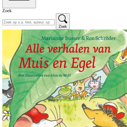
Zoek
Zoek