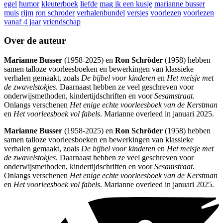
egel
humor
kleuterboek
liefde
mag ik een kusje
marianne busser
muis
rijm
ron schroder
verhalenbundel
versjes
voorlezen
voorlezen
vanaf 4 jaar
vriendschap
Over de auteur
Marianne Busser
(1958-2025) en
Ron Schröder
(1958) hebben
samen talloze voorleesboeken en bewerkingen van klassieke
verhalen gemaakt, zoals
De bijbel voor kinderen
en
Het meisje met
de zwavelstokjes
. Daarnaast hebben ze veel geschreven voor
onderwijsmethoden, kindertijdschriften en voor
Sesamstraat
.
Onlangs verschenen
Het enige echte voorleesboek van de Kerstman
en
Het voorleesboek vol fabels
. Marianne overleed in januari 2025.
Marianne Busser
(1958-2025) en
Ron Schröder
(1958) hebben
samen talloze voorleesboeken en bewerkingen van klassieke
verhalen gemaakt, zoals
De bijbel voor kinderen
en
Het meisje met
de zwavelstokjes
. Daarnaast hebben ze veel geschreven voor
onderwijsmethoden, kindertijdschriften en voor
Sesamstraat
.
Onlangs verschenen
Het enige echte voorleesboek van de Kerstman
en
Het voorleesboek vol fabels
. Marianne overleed in januari 2025.