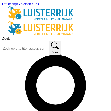
Luisterrijk - vertelt alles
Zoek
Zoek