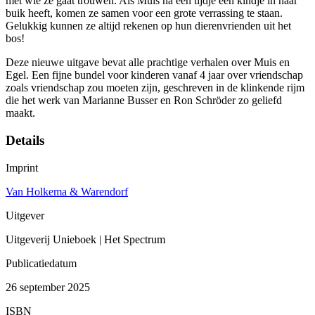
met wie ze gaat trouwen. Als Muis na een tijdje een kindje in haar
buik heeft, komen ze samen voor een grote verrassing te staan.
Gelukkig kunnen ze altijd rekenen op hun dierenvrienden uit het
bos!
Deze nieuwe uitgave bevat alle prachtige verhalen over Muis en
Egel. Een fijne bundel voor kinderen vanaf 4 jaar over vriendschap
zoals vriendschap zou moeten zijn, geschreven in de klinkende rijm
die het werk van Marianne Busser en Ron Schröder zo geliefd
maakt.
Details
Imprint
Van Holkema & Warendorf
Uitgever
Uitgeverij Unieboek | Het Spectrum
Publicatiedatum
26 september 2025
ISBN