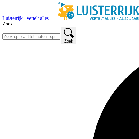
Luisterrijk - vertelt alles
Zoek
Zoek