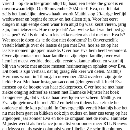
vriend – op de achtergrond altijd bij haar, een liefde die groot is en
onvoorwaardelijk. Op 30 november 2024 sterft Eva, een feit dat
zelfs het landelijke nieuws haalt, wordt Matthijs op 29-jarige leeftijd
weduwnaar en begint de rouw en het alleen zijn. Voor het eerst
dingen in zijn eentje doen waar Eva altijd bij was: kerst vieren, jarig
zijn, familiebezoek. Hoe doe je dat? Aan welke kant van het bed ga
je slapen? Wat is de lol van iets lekkers eten als dat niet met Eva is?
Wat moet je doen als je de dag niet doorkomt? In Onvergetelijk
vertelt Matthijs over de laatste dagen met Eva, hoe ze tot op het
laatste moment grappen maakte. Over hoe Eva hem heeft veranderd.
Over zijn contact met haar familie en zijn eigen familie, over wat
hem het meest verdriet doet, zijn eerste vakantie alleen en waar hij
blij van wordt: met andere mensen herinneringen ophalen over Eva.
Dit boek is zijn verhaal, dat hij graag één keer wil delen. Matthijs
Hermans woont in Tilburg. In november 2024 overleed zijn grote
liefde Eva. Met haar Instagram-account @longeneeslijk hield Eva
mensen op de hoogte van haar ziekteproces. Over hoe ze met haar
ziekte omging schreef ze samen met Hanneke Mijnster het boek
Longeneeslijk, dat vlak na haar overlijden verscheen. Matthijs en
Eva zijn getrouwd in mei 2022 en hebben tijdens haar ziekte het
onderste uit de kan gehaald. In Onvergetelijk vertelt Matthijs hoe het
nu met hem gaat en blikken ook zijn ouders en haar zus terug op het
afgelopen jaar zonder Eva en hoe ze omgaan met de rouw. Hanneke
Mijnster werkt als freelance journalist voor onder meer RTL Nieuws
en Mezza en als vaste columnist voor Libelle. Ze schrijft columns,