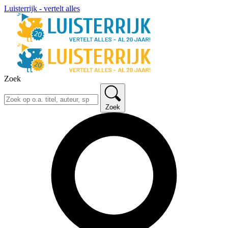
Luisterrijk - vertelt alles
Zoek
Zoek