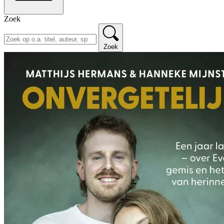
Zoek
Zoek