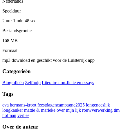
Nederlands
Speelduur
2 uur 1 min
48 sec
Bestandsgrootte
168 MB
Formaat
mp3 download en geschikt voor de Luisterrijk app
Categorieën
Biografieën
Zelfhulp
Literaire non-fictie en essays
Tags
eva hermans-kroot
feestdagencampagne2025
longeneeslijk
longkanker
mattie & marieke
over mijn lijk
rouwverwerking
tim
hofman
verlies
Over de auteur