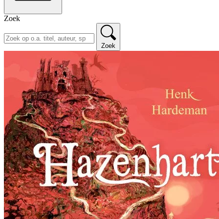
Zoek
Zoek