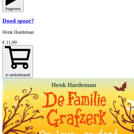
fragment
Dood spoor?
Henk Hardeman
€ 11,99
in winkelmand