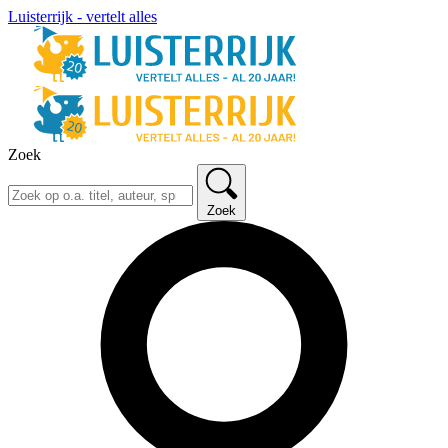
Luisterrijk - vertelt alles
Zoek
Zoek