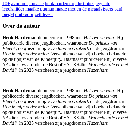
10+
avontuur
fantasie
henk hardeman
illustraties
legende
lepelsnijder
maaike putman
magie
mot en de metaalvissers
paul
biegel
umbrador
zelf lezen
Over de auteur
Henk Hardeman
debuteerde in 1998 met
Het zwarte vuur
. Hij
publiceerde diverse jeugdboeken, waaronder
De prinses van
Ploenk
, de griezeltrilogie
De familie Grafzerk
en de jeugdroman
Hoe ik mijn vader redde
. Verschillende van zijn boeken belandden
op de tiplijst van de Kinderjury. Daarnaast publiceerde hij diverse
YA-titels, waaronder de Best of YA | XS-titel
Wat gebeurde er met
David?
. In 2025 verscheen zijn jeugdroman
Hazenhart.
Henk Hardeman
debuteerde in 1998 met
Het zwarte vuur
. Hij
publiceerde diverse jeugdboeken, waaronder
De prinses van
Ploenk
, de griezeltrilogie
De familie Grafzerk
en de jeugdroman
Hoe ik mijn vader redde
. Verschillende van zijn boeken belandden
op de tiplijst van de Kinderjury. Daarnaast publiceerde hij diverse
YA-titels, waaronder de Best of YA | XS-titel
Wat gebeurde er met
David?
. In 2025 verscheen zijn jeugdroman
Hazenhart.