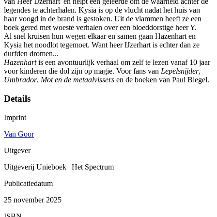
van Heer IJzerhart' en helpt een geleerde om de waarheid achter de
legendes te achterhalen. Kysia is op de vlucht nadat het huis van
haar voogd in de brand is gestoken. Uit de vlammen heeft ze een
boek gered met woeste verhalen over een bloeddorstige heer Y.
Al snel kruisen hun wegen elkaar en samen gaan Hazenhart en
Kysia het noodlot tegemoet. Want heer IJzerhart is echter dan ze
durfden dromen...
Hazenhart
is een avontuurlijk verhaal om zelf te lezen vanaf 10 jaar
voor kinderen die dol zijn op magie. Voor fans van
Lepelsnijder
,
Umbrador
,
Mot en de metaalvissers
en de boeken van Paul Biegel.
Details
Imprint
Van Goor
Uitgever
Uitgeverij Unieboek | Het Spectrum
Publicatiedatum
25 november 2025
ISBN