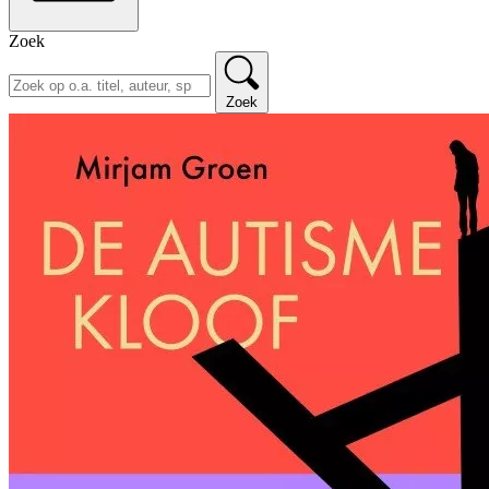
Zoek
Zoek