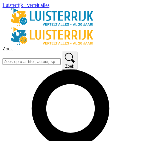
Luisterrijk - vertelt alles
Zoek
Zoek