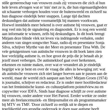
stille gemeenschap van vrouwen zoals zij: vrouwen die zich al hun
hele leven afvragen wat er 'mis' met ze is, die hun eigenaardigheden
uit schaamte verborgen houden voor de buitenwereld en zichzelf na
hun diagnose eindelijk beter snappen. Lange tijd dachten
deskundigen dat autisme voornamelijk bij mannen voorkwam.
Hoewel inmiddels meer bekend is over autisme bij vrouwen, gaat er
nog veel mis bij de signalering en diagnostiek. Er is nog een wereld
aan informatie te winnen, zelfs bij deskundigen. In dit boek brengt
Mirjam deze blinde vlek tot leven via indringende verhalen, onder
anderen van singer-songwriter Naaz, radio-dj en presentator Sonja
Silva, schrijver Myrthe van der Meer en presentator Tirsa With. De
vele getuigenissen van autistische vrouwen in dit boek laten zien
hoe veelzijdig autisme is, en hoe groot de prijs die je betaalt als je
jezelf moet verbergen. De autismekloof gaat over herkennen,
erkennen en ruimte maken, over wat er verandert als je eindelijk
begrijpt wie je bent en over de vraag die alles in beweging zet: wat
als autistische vrouwen zich niet langer hoeven aan te passen aan de
wereld, maar de wereld zich aanpast aan hen? Mirjam Groen (1974)
is journalist, schrijver en redacteur. Ze is onder meer hoofdredacteur
van het feministische kunst- en cultuurplatform pointofview.nu en
copywriter voor IDFA. Sinds haar diagnose schrijft ze over autisme
bij vrouwen, onder andere voor Het Parool. Eerder werkte ze onder
meer als freelancemuziek- en filmjournalist en als programmamaker
bij MTV en TMF. 'Door zichzelf zo eerlijk uit te diepen en
tegelijkertijd een grondig onderzoek te doen naar autisme heeft