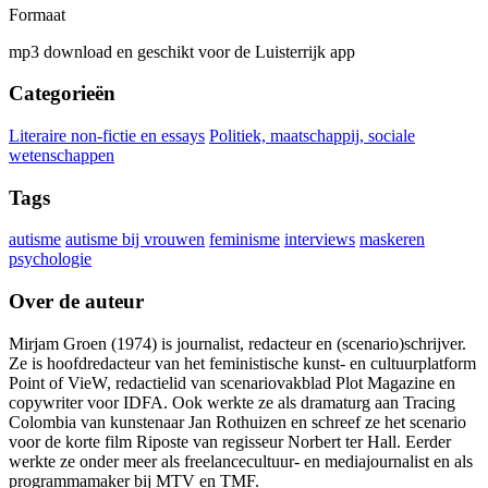
Formaat
mp3 download en geschikt voor de Luisterrijk app
Categorieën
Literaire non-fictie en essays
Politiek, maatschappij, sociale
wetenschappen
Tags
autisme
autisme bij vrouwen
feminisme
interviews
maskeren
psychologie
Over de auteur
Mirjam Groen (1974) is journalist, redacteur en (scenario)schrijver.
Ze is hoofdredacteur van het feministische kunst- en cultuurplatform
Point of VieW, redactielid van scenariovakblad Plot Magazine en
copywriter voor IDFA. Ook werkte ze als dramaturg aan Tracing
Colombia van kunstenaar Jan Rothuizen en schreef ze het scenario
voor de korte film Riposte van regisseur Norbert ter Hall. Eerder
werkte ze onder meer als freelancecultuur- en mediajournalist en als
programmamaker bij MTV en TMF.