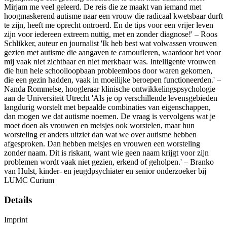
Mirjam me veel geleerd. De reis die ze maakt van iemand met
hoogmaskerend autisme naar een vrouw die radicaal kwetsbaar durft
te zijn, heeft me oprecht ontroerd. En de tips voor een vrijer leven
zijn voor iedereen extreem nuttig, met en zonder diagnose!' – Roos
Schlikker, auteur en journalist 'Ik heb best wat volwassen vrouwen
gezien met autisme die aangaven te camoufleren, waardoor het voor
mij vaak niet zichtbaar en niet merkbaar was. Intelligente vrouwen
die hun hele schoolloopbaan probleemloos door waren gekomen,
die een gezin hadden, vaak in moeilijke beroepen functioneerden.' –
Nanda Rommelse, hoogleraar klinische ontwikkelingspsychologie
aan de Universiteit Utrecht 'Als je op verschillende levensgebieden
langdurig worstelt met bepaalde combinaties van eigenschappen,
dan mogen we dat autisme noemen. De vraag is vervolgens wat je
moet doen als vrouwen en meisjes ook worstelen, maar hun
worsteling er anders uitziet dan wat we over autisme hebben
afgesproken. Dan hebben meisjes en vrouwen een worsteling
zonder naam. Dit is riskant, want wie geen naam krijgt voor zijn
problemen wordt vaak niet gezien, erkend of geholpen.' – Branko
van Hulst, kinder- en jeugdpsychiater en senior onderzoeker bij
LUMC Curium
Details
Imprint