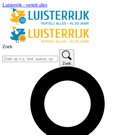
Luisterrijk - vertelt alles
Zoek
Zoek