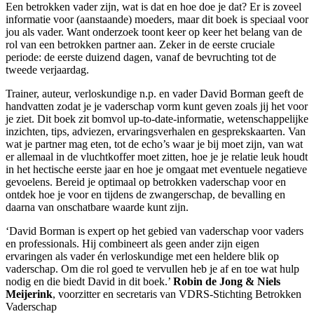
Een betrokken vader zijn, wat is dat en hoe doe je dat? Er is zoveel
informatie voor (aanstaande) moeders, maar dit boek is speciaal voor
jou als vader. Want onderzoek toont keer op keer het belang van de
rol van een betrokken partner aan. Zeker in de eerste cruciale
periode: de eerste duizend dagen, vanaf de bevruchting tot de
tweede verjaardag.
Trainer, auteur, verloskundige n.p. en vader David Borman geeft de
handvatten zodat je je vaderschap vorm kunt geven zoals jij het voor
je ziet. Dit boek zit bomvol up-to-date-informatie, wetenschappelijke
inzichten, tips, adviezen, ervaringsverhalen en gesprekskaarten. Van
wat je partner mag eten, tot de echo’s waar je bij moet zijn, van wat
er allemaal in de vluchtkoffer moet zitten, hoe je je relatie leuk houdt
in het hectische eerste jaar en hoe je omgaat met eventuele negatieve
gevoelens. Bereid je optimaal op betrokken vaderschap voor en
ontdek hoe je voor en tijdens de zwangerschap, de bevalling en
daarna van onschatbare waarde kunt zijn.
‘David Borman is expert op het gebied van vaderschap voor vaders
en professionals. Hij combineert als geen ander zijn eigen
ervaringen als vader én verloskundige met een heldere blik op
vaderschap. Om die rol goed te vervullen heb je af en toe wat hulp
nodig en die biedt David in dit boek.’
Robin de Jong & Niels
Meijerink
, voorzitter en secretaris van VDRS-Stichting Betrokken
Vaderschap