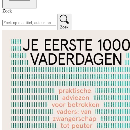
Zoek
Zoek