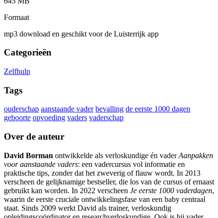
645 MB
Formaat
mp3 download en geschikt voor de Luisterrijk app
Categorieën
Zelfhulp
Tags
ouderschap
aanstaande vader
bevalling
de eerste 1000 dagen
geboorte
opvoeding
vaders
vaderschap
Over de auteur
David Borman
ontwikkelde als verloskundige én vader
Aanpakken
voor aanstaande vaders
: een vadercursus vol informatie en
praktische tips, zonder dat het zweverig of flauw wordt. In 2013
verscheen de gelijknamige bestseller, die los van de cursus of ernaast
gebruikt kan worden. In 2022 verscheen
Je eerste 1000 vaderdagen
,
waarin de eerste cruciale ontwikkelingsfase van een baby centraal
staat. Sinds 2009 werkt David als trainer, verloskundig
opleidingscoördinator en researchverloskundige. Ook is hij vader