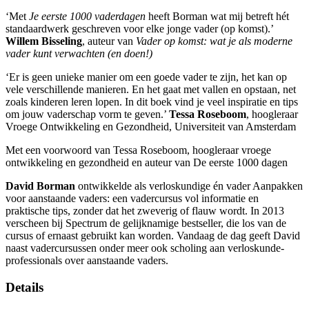
‘Met
Je eerste 1000 vaderdagen
heeft Borman wat mij betreft hét
standaardwerk geschreven voor elke jonge vader (op komst).’
Willem Bisseling
, auteur van
Vader op komst: wat je als moderne
vader kunt verwachten (en doen!)
‘Er is geen unieke manier om een goede vader te zijn, het kan op
vele verschillende manieren. En het gaat met vallen en opstaan, net
zoals kinderen leren lopen. In dit boek vind je veel inspiratie en tips
om jouw vaderschap vorm te geven.’
Tessa Roseboom
, hoogleraar
Vroege Ontwikkeling en Gezondheid, Universiteit van Amsterdam
Met een voorwoord van Tessa Roseboom, hoogleraar vroege
ontwikkeling en gezondheid en auteur van De eerste 1000 dagen
David Borman
ontwikkelde als verloskundige én vader Aanpakken
voor aanstaande vaders: een vadercursus vol informatie en
praktische tips, zonder dat het zweverig of flauw wordt. In 2013
verscheen bij Spectrum de gelijknamige bestseller, die los van de
cursus of ernaast gebruikt kan worden. Vandaag de dag geeft David
naast vadercursussen onder meer ook scholing aan verloskunde-
professionals over aanstaande vaders.
Details