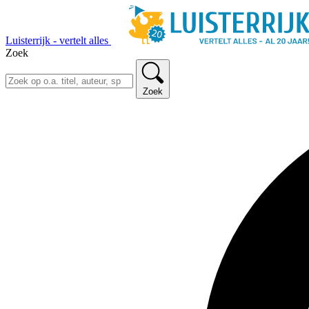
Luisterrijk - vertelt alles
Zoek
Zoek