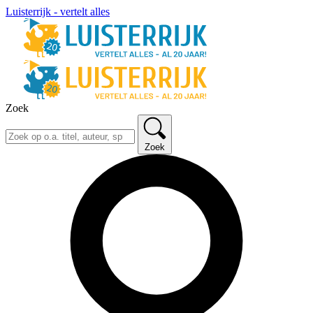
Luisterrijk - vertelt alles
Zoek
Zoek