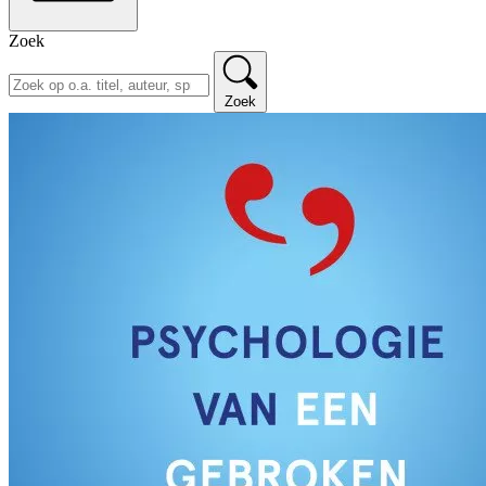
Zoek
Zoek