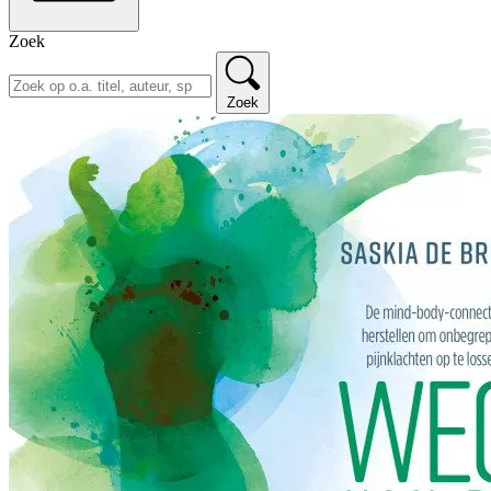
Zoek
Zoek