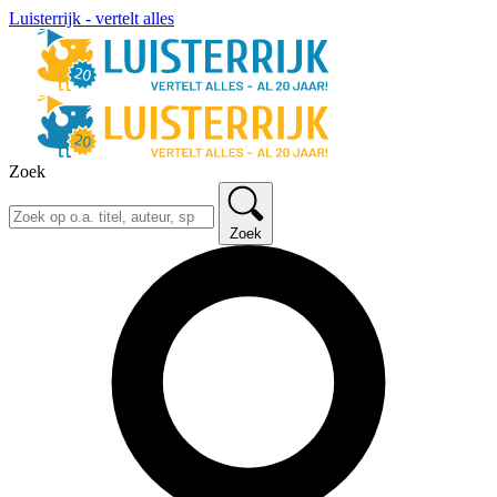
Luisterrijk - vertelt alles
Zoek
Zoek