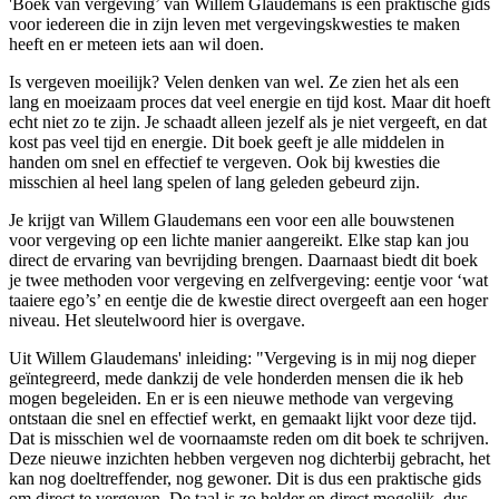
'Boek van vergeving’ van Willem Glaudemans is een praktische gids
voor iedereen die in zijn leven met vergevingskwesties te maken
heeft en er meteen iets aan wil doen.
Is vergeven moeilijk? Velen denken van wel. Ze zien het als een
lang en moeizaam proces dat veel energie en tijd kost. Maar dit hoeft
echt niet zo te zijn. Je schaadt alleen jezelf als je niet vergeeft, en dat
kost pas veel tijd en energie. Dit boek geeft je alle middelen in
handen om snel en effectief te vergeven. Ook bij kwesties die
misschien al heel lang spelen of lang geleden gebeurd zijn.
Je krijgt van Willem Glaudemans een voor een alle bouwstenen
voor vergeving op een lichte manier aangereikt. Elke stap kan jou
direct de ervaring van bevrijding brengen. Daarnaast biedt dit boek
je twee methoden voor vergeving en zelfvergeving: eentje voor ‘wat
taaiere ego’s’ en eentje die de kwestie direct overgeeft aan een hoger
niveau. Het sleutelwoord hier is overgave.
Uit Willem Glaudemans' inleiding: "Vergeving is in mij nog dieper
geïntegreerd, mede dankzij de vele honderden mensen die ik heb
mogen begeleiden. En er is een nieuwe methode van vergeving
ontstaan die snel en effectief werkt, en gemaakt lijkt voor deze tijd.
Dat is misschien wel de voornaamste reden om dit boek te schrijven.
Deze nieuwe inzichten hebben vergeven nog dichterbij gebracht, het
kan nog doeltreffender, nog gewoner. Dit is dus een praktische gids
om direct te vergeven. De taal is zo helder en direct mogelijk, dus