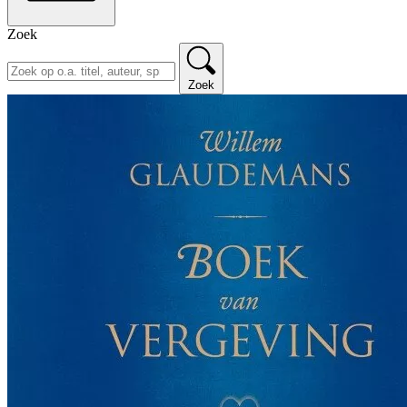
Zoek
Zoek