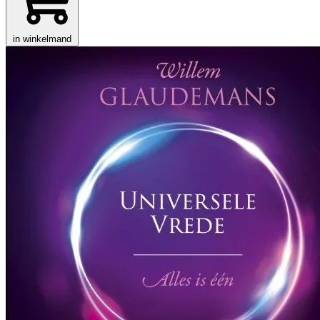
in winkelmand