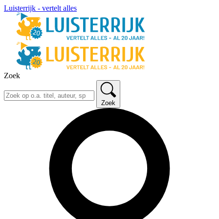
Luisterrijk - vertelt alles
Zoek
Zoek