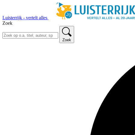
Luisterrijk - vertelt alles
Zoek
Zoek