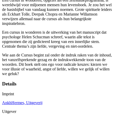
Een cursus in wonderen, opgezet als een zelfstudieprogramma, is
wereldwijd voor miljoenen mensen hun levensboek. Je zou het wel
de basisbijbel van vandaag kunnen noemen. Grote spirituele leiders
als Eckhart Tolle, Deepak Chopra en Marianne Willamson
verwijzen allemaal naar de cursus als hun belangrijkste
inspiratiebron.
Een cursus in wonderen is de uitwerking van het manuscript dat
psychologe Helen Schucman schreef, waarin alle tekst is
opgenomen die zij gedicteerd kreeg van een innerlijke stem.
Centrale thema’s zijn liefde, vergeving en niet-oordelen.
Wie aan de Cursus begint zal onder de indruk raken van de inhoud,
het vanzelfsprekende gezag en de indrukwekkende toon van de
woorden. Dit boek stelt ons ego voor radicale keuzes: kiezen we
voor illusie of waarheid, angst of liefde, willen we gelijk of willen
we geluk?
Details
Imprint
AnkhHermes, Uitgeverij
Uitgever