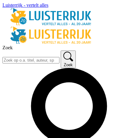
Luisterrijk - vertelt alles
Zoek
Zoek