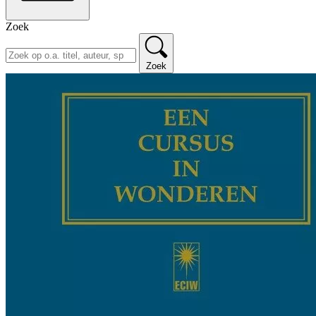
Zoek
Zoek