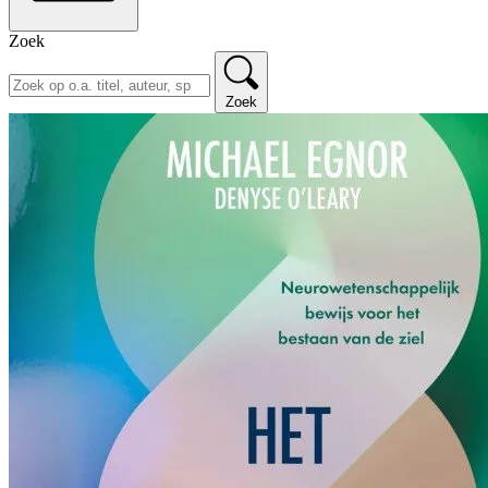
Zoek
Zoek