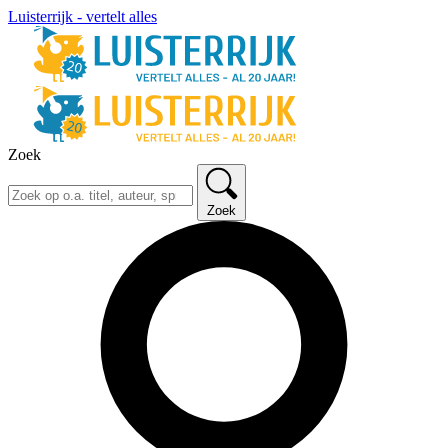
Luisterrijk - vertelt alles
Zoek
Zoek