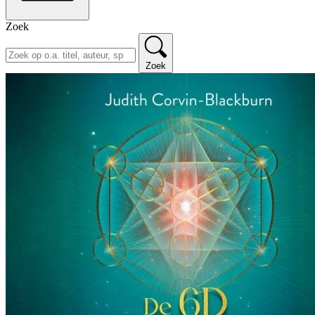
Zoek
Zoek