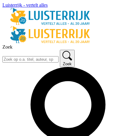
Luisterrijk - vertelt alles
Zoek
Zoek