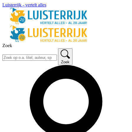
Luisterrijk - vertelt alles
Zoek
Zoek