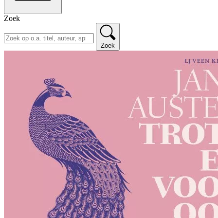
Zoek
Zoek