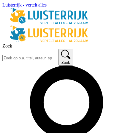
Luisterrijk - vertelt alles
Zoek
Zoek