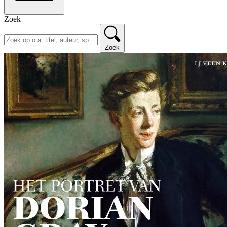
Zoek
Zoek