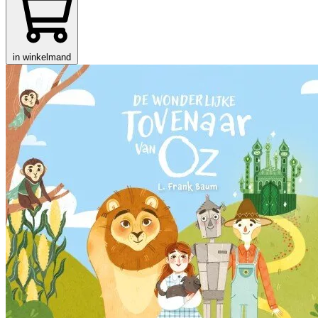
in winkelmand