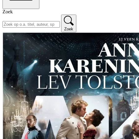
Zoek
Zoek