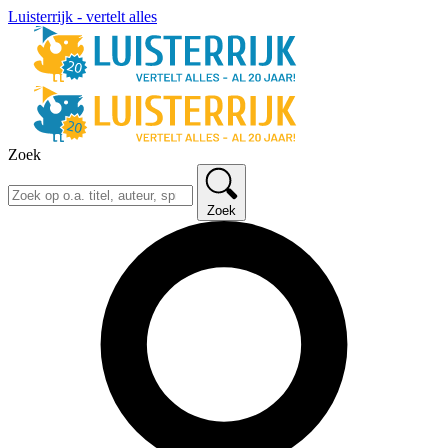
Luisterrijk - vertelt alles
Zoek
Zoek