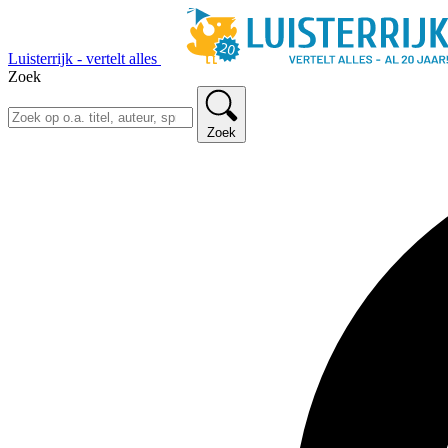
Luisterrijk - vertelt alles
Zoek
Zoek