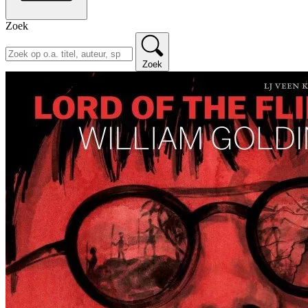
Zoek
Zoek