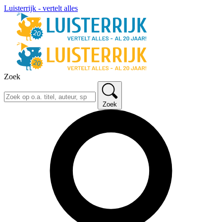
Luisterrijk - vertelt alles
Zoek
Zoek