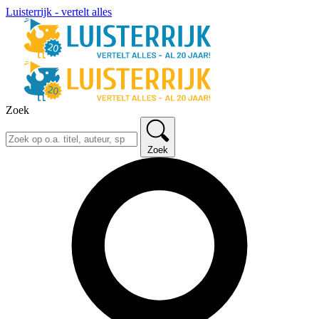
Luisterrijk - vertelt alles
Zoek
Zoek