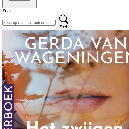
Zoek
Zoek