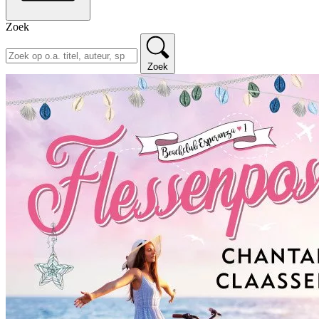
Zoek
Zoek