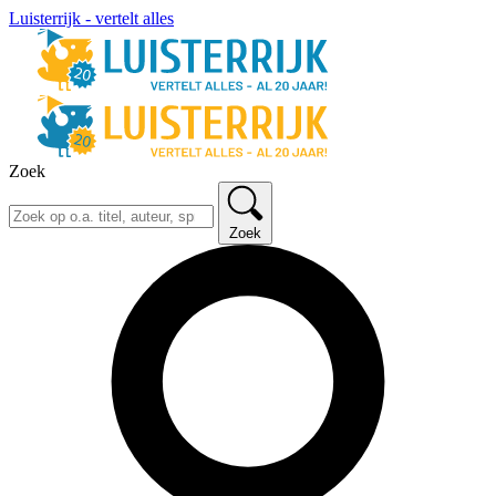
Luisterrijk - vertelt alles
Zoek
Zoek