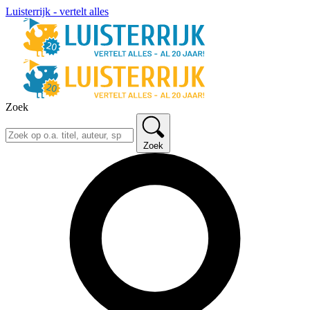
Luisterrijk - vertelt alles
Zoek
Zoek