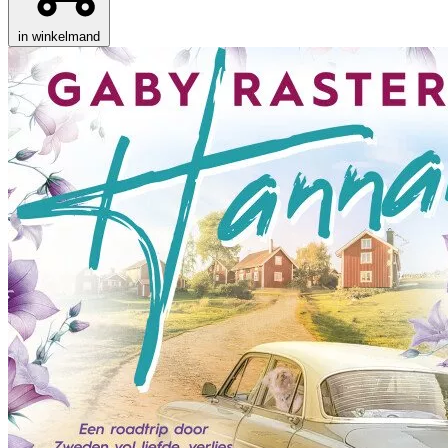
in winkelmand