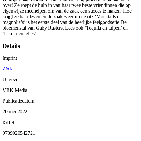
over! Ze roept de hulp in van haar twee beste vriendinnen die op
eigenwijze meehelpen om van de zaak een succes te maken. Hoe
krijgt ze haar leven én de zaak weer op de rit? ‘Mocktails en
magnolia’s’ is het eerste deel van de heerlijke feelgoodserie De
bloemenstal van Gaby Rasters. Lees ook ‘Tequila en tulpen’ en
‘Likeur en lelies’.
Details
Imprint
Z&K
Uitgever
VBK Media
Publicatiedatum
20 mei 2022
ISBN
9789020542721