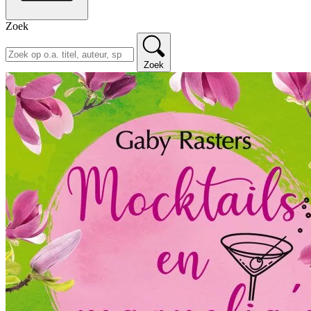
Zoek
Zoek