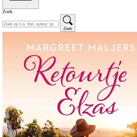
Zoek
Zoek