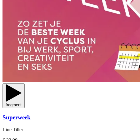
fragment
Superweek
Line Tiller