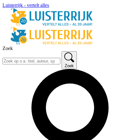
Luisterrijk - vertelt alles
Zoek
Zoek