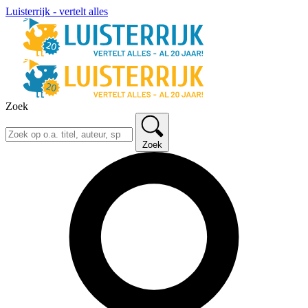
Luisterrijk - vertelt alles
Zoek
Zoek