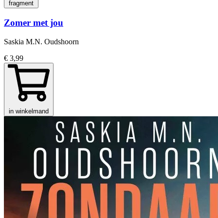
fragment
Zomer met jou
Saskia M.N. Oudshoorn
€ 3,99
in winkelmand