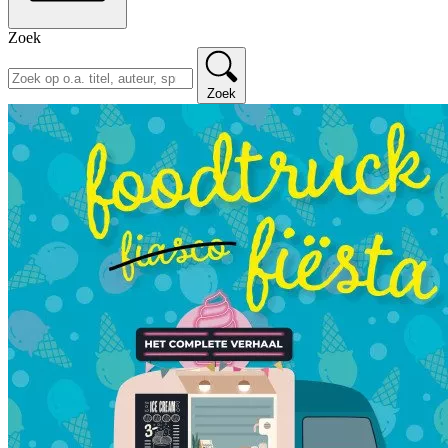
Zoek
Zoek