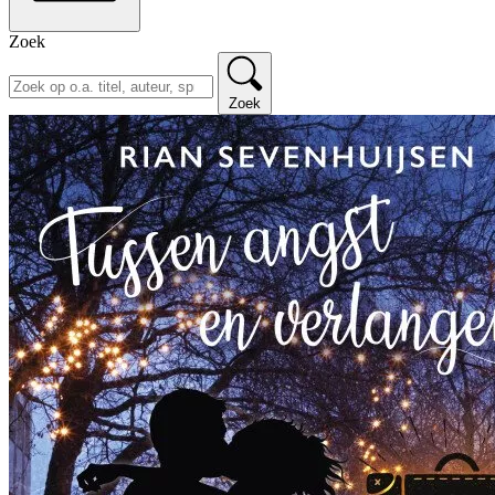
Zoek
Zoek