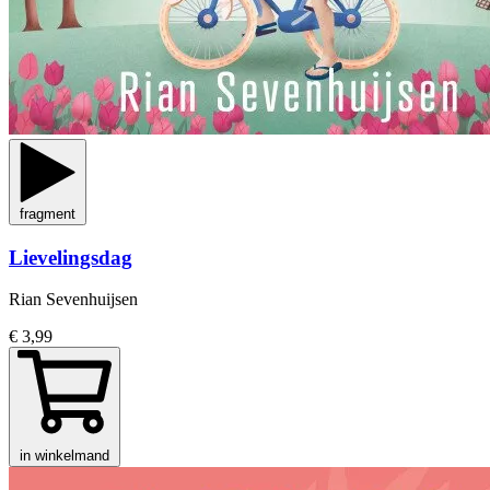
fragment
Lievelingsdag
Rian Sevenhuijsen
€ 3,99
in winkelmand