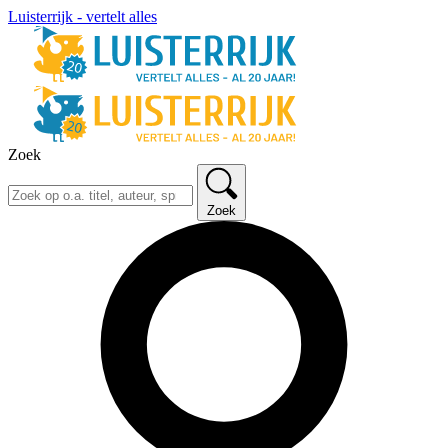
Luisterrijk - vertelt alles
Zoek
Zoek