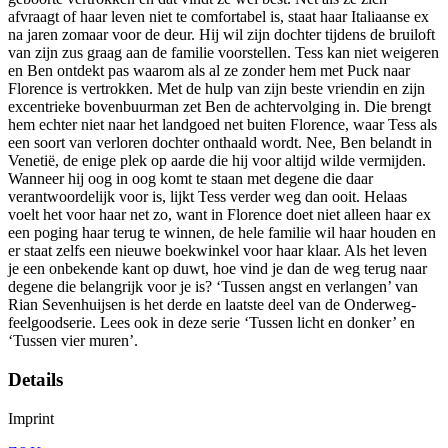
afvraagt of haar leven niet te comfortabel is, staat haar Italiaanse ex
na jaren zomaar voor de deur. Hij wil zijn dochter tijdens de bruiloft
van zijn zus graag aan de familie voorstellen. Tess kan niet weigeren
en Ben ontdekt pas waarom als al ze zonder hem met Puck naar
Florence is vertrokken. Met de hulp van zijn beste vriendin en zijn
excentrieke bovenbuurman zet Ben de achtervolging in. Die brengt
hem echter niet naar het landgoed net buiten Florence, waar Tess als
een soort van verloren dochter onthaald wordt. Nee, Ben belandt in
Venetië, de enige plek op aarde die hij voor altijd wilde vermijden.
Wanneer hij oog in oog komt te staan met degene die daar
verantwoordelijk voor is, lijkt Tess verder weg dan ooit. Helaas
voelt het voor haar net zo, want in Florence doet niet alleen haar ex
een poging haar terug te winnen, de hele familie wil haar houden en
er staat zelfs een nieuwe boekwinkel voor haar klaar. Als het leven
je een onbekende kant op duwt, hoe vind je dan de weg terug naar
degene die belangrijk voor je is? ‘Tussen angst en verlangen’ van
Rian Sevenhuijsen is het derde en laatste deel van de Onderweg-
feelgoodserie. Lees ook in deze serie ‘Tussen licht en donker’ en
‘Tussen vier muren’.
Details
Imprint