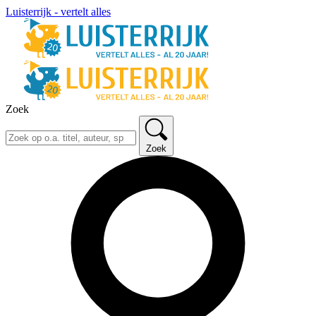
Luisterrijk - vertelt alles
Zoek
Zoek