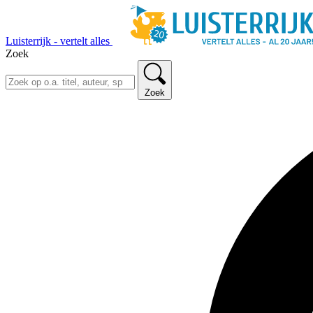
Luisterrijk - vertelt alles
Zoek
Zoek