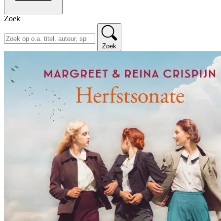
Zoek
Zoek