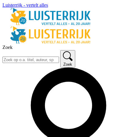
Luisterrijk - vertelt alles
Zoek
Zoek