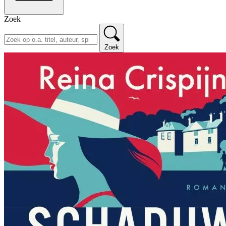
Zoek
Zoek