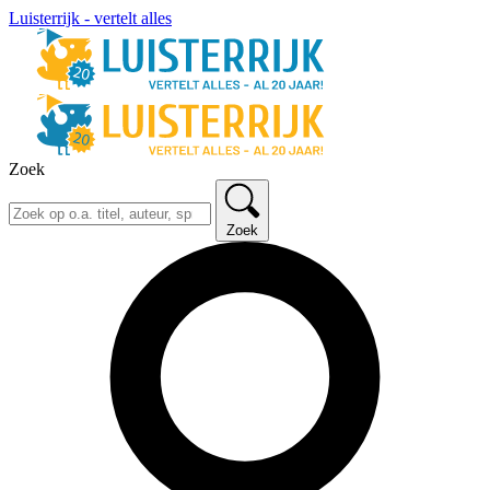
Luisterrijk - vertelt alles
Zoek
Zoek