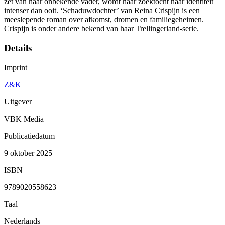
zet van haar onbekende vader, wordt haar zoektocht naar identiteit
intenser dan ooit. ‘Schaduwdochter’ van Reina Crispijn is een
meeslepende roman over afkomst, dromen en familiegeheimen.
Crispijn is onder andere bekend van haar Trellingerland-serie.
Details
Imprint
Z&K
Uitgever
VBK Media
Publicatiedatum
9 oktober 2025
ISBN
9789020558623
Taal
Nederlands