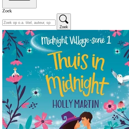
Zoek
Zoek