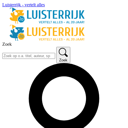
Luisterrijk - vertelt alles
Zoek
Zoek