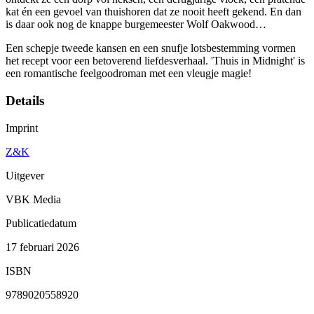
kat én een gevoel van thuishoren dat ze nooit heeft gekend. En dan
is daar ook nog de knappe burgemeester Wolf Oakwood…
Een schepje tweede kansen en een snufje lotsbe­stemming vormen
het recept voor een beto­verend liefdesverhaal. 'Thuis in Midnight' is
een romantische feelgoodroman met een vleugje magie!
Details
Imprint
Z&K
Uitgever
VBK Media
Publicatiedatum
17 februari 2026
ISBN
9789020558920