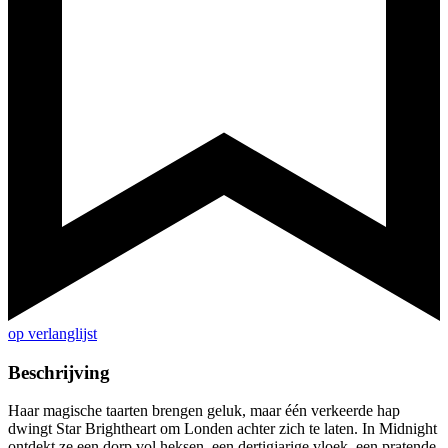
op verlanglijst
Beschrijving
Haar magische taarten brengen geluk, maar één verkeerde hap
dwingt Star Brightheart om Londen achter zich te la­ten. In Midnight
ontdekt ze een dorp vol heksen, een dertigjarige vloek, een pratende